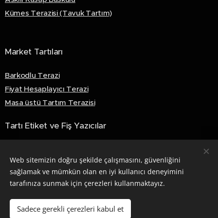
Kümes Terazisi (Tavuk Tartım)
Market Tartıları
Barkodlu Terazi
Fiyat Hesaplayıcı Terazi
Masa üstü Tartım Terazisi
Tartı Etiket ve Fiş Yazıcılar
Akıllı Fiş Yazıcılar
Web sitemizin doğru şekilde çalışmasını, güvenliğini
Akıllı Etiket Yazıcılar
sağlamak ve mümkün olan en iyi kullanıcı deneyimini
tarafınıza sunmak için çerezleri kullanmaktayız.
© 2026 Densi Endüstriyel Tartı Sistemleri. Tüm hakları saklıdır.
Sadece gerekli çerezleri kabul et
Çerezler