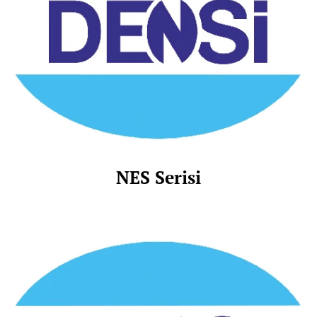
NES
Serisi