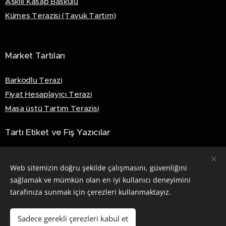
Askılı Kasap Baskülü
Kümes Terazisi (Tavuk Tartım)
Market Tartıları
Barkodlu Terazi
Fiyat Hesaplayıcı Terazi
Masa üstü Tartım Terazisi
Tartı Etiket ve Fiş Yazıcılar
Akıllı Fiş Yazıcılar
Web sitemizin doğru şekilde çalışmasını, güvenliğini
Akıllı Etiket Yazıcılar
sağlamak ve mümkün olan en iyi kullanıcı deneyimini
tarafınıza sunmak için çerezleri kullanmaktayız.
© 2026 Densi Endüstriyel Tartı Sistemleri. Tüm hakları saklıdır.
Sadece gerekli çerezleri kabul et
Çerezler