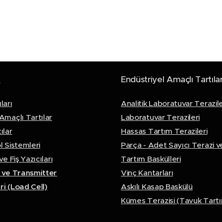
z
Endüstriyel Amaçlı Tartıla
ları
Analitik Laboratuvar Terazile
Amaçlı Tartılar
Laboratuvar Terazileri
ılar
Hassas Tartım Terazileri
l Sistemleri
Parça - Adet Sayıcı Terazi ve
ve Fiş Yazıcıları
Tartım Baskülleri
r ve Transmitter
Vinç Kantarları
ri (Load Cell)
Askılı Kasap Baskülü
Kümes Terazisi (Tavuk Tart