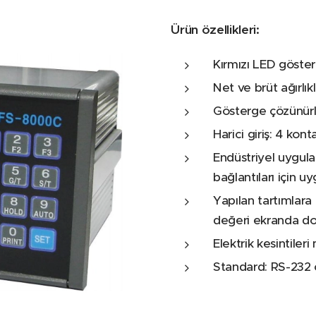
Ürün özellikleri
:
Kırmızı LED göster
Net ve brüt ağırlık
Gösterge çözünür
Harici giriş: 4 kont
Endüstriyel uygulam
bağlantıları için u
Yapılan tartımlara 
değeri ekranda do
Elektrik kesintiler
Standard: RS-232 ç